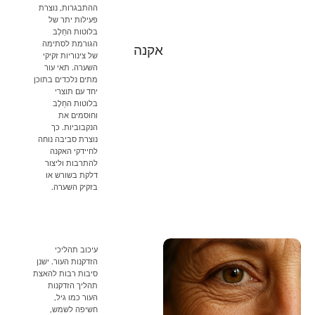
ההתבגרות, נוצרת
פעילות יתר של
בלוטות החֵלֶב
הגורמת לסתימה
אקנה
של צינוריות זקיקי
השערה. תאי עור
מתים נלכדים בתוכן
יחד עם תוצרי
בלוטות החֵלֶב
וחוסמים את
הנקבוביות. כך
נוצרת סביבה נוחה
לחיידקי האקנה
להתרבות וליצור
דלקת בשורש או
בזקיק השערה.
עיכוב תהליכי
הזדקנות העור. ישנן
סיבות רבות להאצת
תהליך הזדקנות
העור כמו גיל,
חשיפה לשמש,