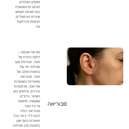
נוספים העלולים
לגרום לפיגמנטציה
כמו חשיפה לשמש,
שינויים הורמונליים,
תרופות או דלקות
עור.
סוג של אקזמה –
דלקת כרונית של
העור, הנגרמת עקב
פעילות יתר של
בלוטות החֵלֶב של
העור. סבוריאה
מאופיינת בשומניות
של העור, אדמומיות
וגירויים, קילופים בקו
השיער, גירודים,
קשקשת, תחושת
סבוריאה
צריבה בעור.
סבוריאה יכולה
לבוא לידי ביטוי בכל
האזורים בהם ישנן
בלוטות חֵלֶב פעילות