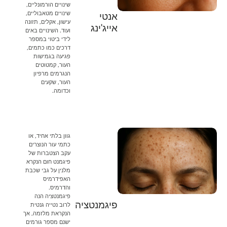
שינויים הורמונליים,
שינויים מטאבוליים,
אנטי
עישון, אקלים, תזונה
אייג'ינג
ועוד. השינויים באים
לידי ביטוי במספר
דרכים כמו כתמים,
פגיעה בגמישות
העור, קמטוטים
הנגרמים מרפיון
העור, שקעים
וכדומה.
גוון בלתי אחיד, או
כתמי עור הנוצרים
עקב הצטברות של
פיגמנט חום הנקרא
מלנין על גבי שכבת
האפידרמיס
והדרמיס.
פיגמנטציה הנה
פיגמנטציה
לרוב נטייה גנטית
הנקראת מלזמה, אך
ישנם מספר גורמים